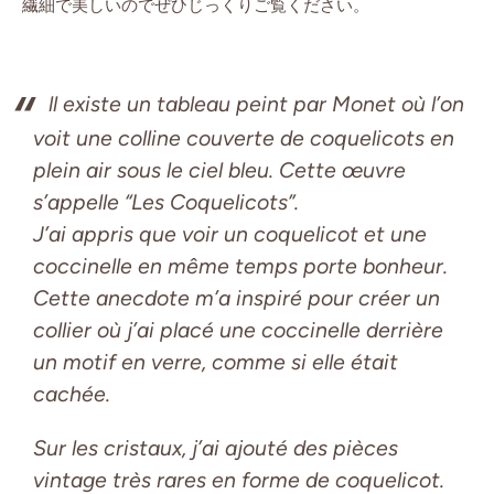
繊細で美しいのでぜひじっくりご覧ください。
ll existe un tableau peint par Monet où l’on
voit une colline couverte de coquelicots en
plein air sous le ciel bleu. Cette œuvre
s’appelle “Les Coquelicots”.
J’ai appris que voir un coquelicot et une
coccinelle en même temps porte bonheur.
Cette anecdote m’a inspiré pour créer un
collier où j’ai placé une coccinelle derrière
un motif en verre, comme si elle était
cachée.
Sur les cristaux, j’ai ajouté des pièces
vintage très rares en forme de coquelicot.