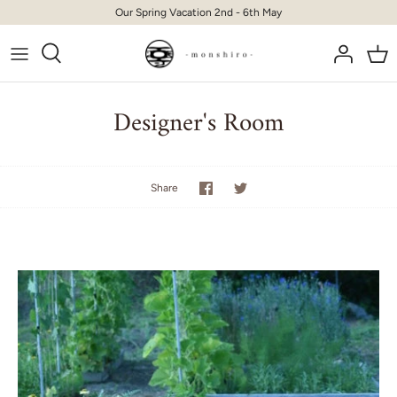
Skip
Our Spring Vacation 2nd - 6th May
to
content
Designer's Room
Share
Share
Share
on
on
Facebook
Twitter