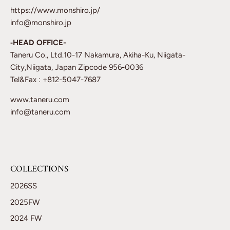
https://www.monshiro.jp/
info@monshiro.jp
‐HEAD OFFICE-
Taneru Co., Ltd.10-17 Nakamura, Akiha-Ku, Niigata-
City,Niigata, Japan Zipcode 956-0036
Tel&Fax : +812-5047-7687
www.taneru.com
info@taneru.com
COLLECTIONS
2026SS
2025FW
2024 FW