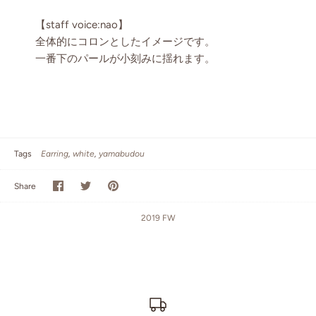
【staff voice:nao】
全体的にコロンとしたイメージです。
一番下のパールが小刻みに揺れます。
Tags
Earring
white
yamabudou
Share
Share
Pin
Share
on
on
it
Facebook
Twitter
2019 FW