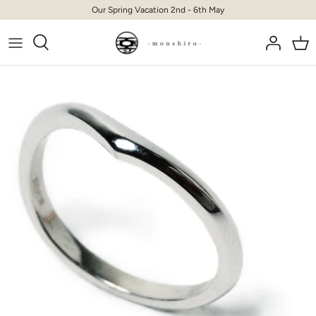
Skip
Our Spring Vacation 2nd - 6th May
to
content