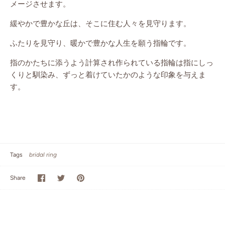
メージさせます。
緩やかで豊かな丘は、そこに住む人々を見守ります。
ふたりを見守り、暖かで豊かな人生を願う指輪です。
指のかたちに添うよう計算され作られている指輪は指にしっ
くりと馴染み、ずっと着けていたかのような印象を与えま
す。
Tags
bridal ring
Share
Share
Pin
Share
on
on
it
Facebook
Twitter