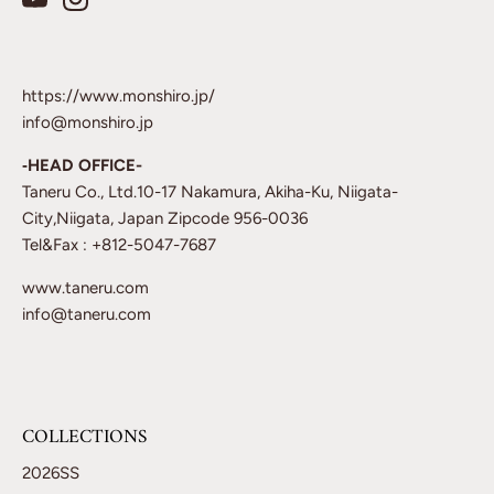
https://www.monshiro.jp/
info@monshiro.jp
‐HEAD OFFICE-
Taneru Co., Ltd.10-17 Nakamura, Akiha-Ku, Niigata-
City,Niigata, Japan Zipcode 956-0036
Tel&Fax : +812-5047-7687
www.taneru.com
info@taneru.com
COLLECTIONS
2026SS