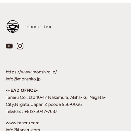
https://www.monshiro.jp/
info@monshiro.jp
‐HEAD OFFICE-
Taneru Co., Ltd.10-17 Nakamura, Akiha-Ku, Niigata-
City,Niigata, Japan Zipcode 956-0036
Tel&Fax : +812-5047-7687
www.taneru.com
info@taneru.com