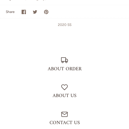
Share
Share
Pin
Share
on
on
it
Facebook
Twitter
2020 SS
ABOUT ORDER
ABOUT US
CONTACT US