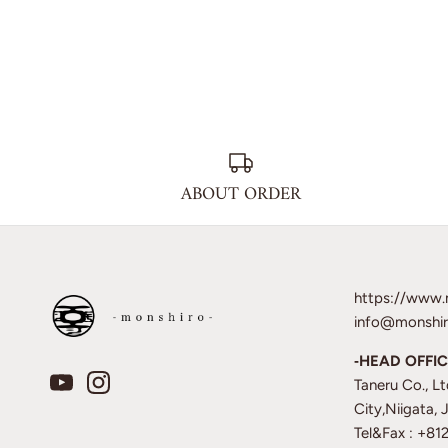
ABOUT ORDER
https://www.
info@monshir
‐HEAD OFFIC
Taneru Co., L
City,Niigata,
Tel&Fax : +8