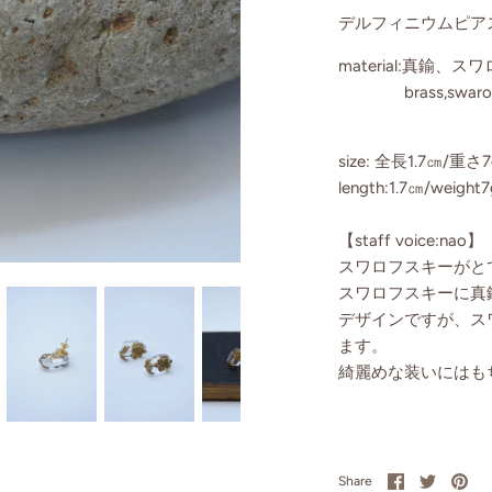
デルフィニウムピア
material:真鍮
brass,swarovski 
size: 全長1.7㎝/重さ7
length:1.7㎝/weight7
【staff voice:nao】
スワロフスキーがと
スワロフスキーに真
デザインですが、ス
ます。
綺麗めな装いにはも
Share
Share
Pin
Share