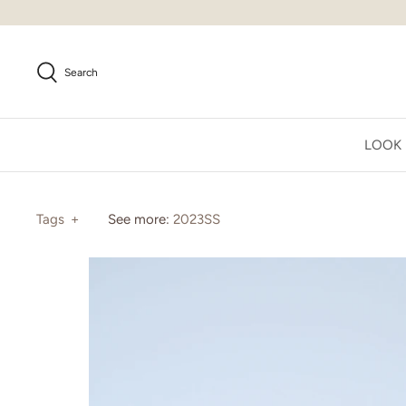
Skip
to
content
Search
LOOK
Tags
+
See more:
2023SS