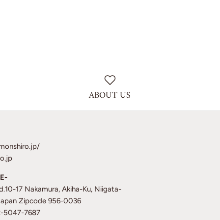
on
on
it
Facebook
Twitter
ABOUT US
monshiro.jp/
o.jp
E-
td.10-17 Nakamura, Akiha-Ku, Niigata-
 Japan Zipcode 956-0036
12-5047-7687