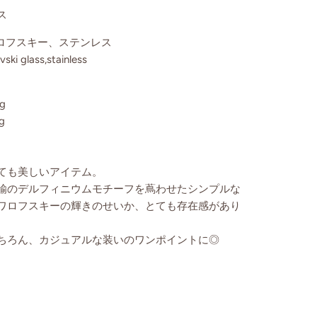
ス
、スワロフスキー、ステンレス
glass,stainless
g
g
ても美しいアイテム。
鍮のデルフィニウムモチーフを蔦わせたシンプルな
ワロフスキーの輝きのせいか、とても存在感があり
ちろん、カジュアルな装いのワンポイントに◎