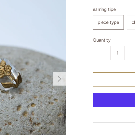
earring tipe
piece type
c
Quantity