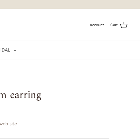
Account
Cart
IDAL
m earring
 web site