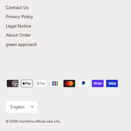
Contact Us
Privacy Policy
Legal Notice
About Order
green approach
Language
English
© 2026
monshiro official web site
.