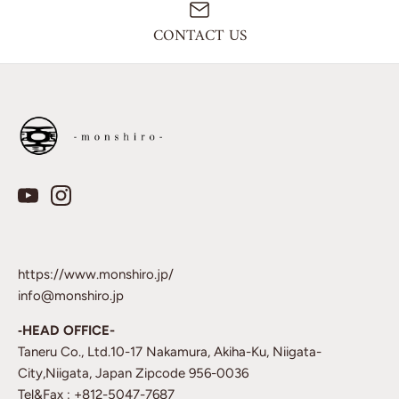
CONTACT US
https://www.monshiro.jp/
info@monshiro.jp
‐HEAD OFFICE-
Taneru Co., Ltd.10-17 Nakamura, Akiha-Ku, Niigata-
City,Niigata, Japan Zipcode 956-0036
Tel&Fax : +812-5047-7687