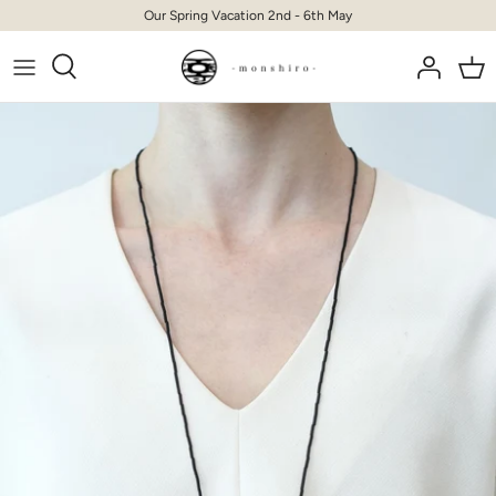
Skip
Our Spring Vacation 2nd - 6th May
to
content