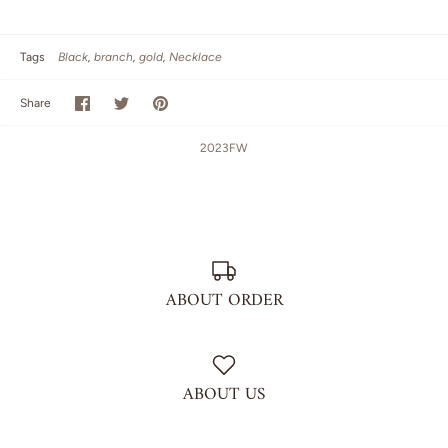
Tags
Black
branch
gold
Necklace
Share
Share
Pin
Share
on
on
it
Facebook
Twitter
2023FW
ABOUT ORDER
ABOUT US