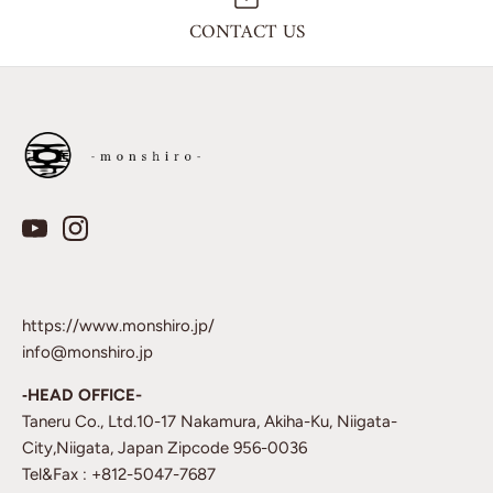
CONTACT US
https://www.monshiro.jp/
info@monshiro.jp
‐HEAD OFFICE-
Taneru Co., Ltd.10-17 Nakamura, Akiha-Ku, Niigata-
City,Niigata, Japan Zipcode 956-0036
Tel&Fax : +812-5047-7687