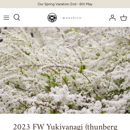
Skip
Our Spring Vacation 2nd - 6th May
to
content
2023 FW Yukiyanagi (thunberg