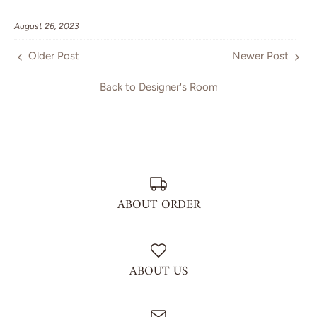
on
on
it
Facebook
Twitter
August 26, 2023
Older Post
Newer Post
Back to Designer's Room
ABOUT ORDER
ABOUT US