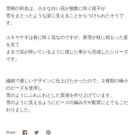
雪柳の和名は、小さな白い花が無数に咲く様子が
雪をまとったような姿に見えることからつけられたそうで
す。
ユキヤナギは春に咲く花なのですが、新雪が枝に積もった姿
を見て
まるで花が咲いているように感じた事から完成したシリーズ
です。
繊細で優しいデザインに仕上げたかったので、２種類の極小
のビーズを使用し
雪のようにふわふわとした質感を作り上げています。
雪のように見えるようにビーズの編み方や配置にとてもこだ
わりました。
Share
Share
Pin
Share