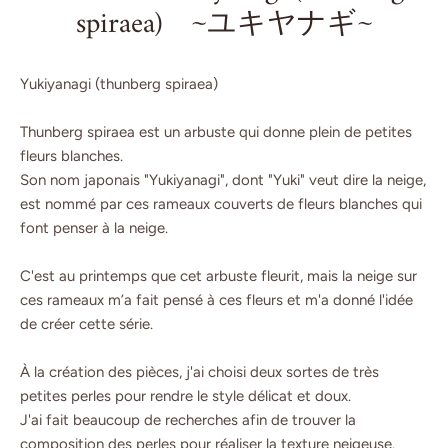
spiraea) ~ユキヤナギ~
Yukiyanagi (thunberg spiraea)
Thunberg spiraea est un arbuste qui donne plein de petites
fleurs blanches.
Son nom japonais "Yukiyanagi", dont "Yuki" veut dire la neige,
est nommé par ces rameaux couverts de fleurs blanches qui
font penser à la neige.
C'est au printemps que cet arbuste fleurit, mais la neige sur
ces rameaux m’a fait pensé à ces fleurs et m'a donné l'idée
de créer cette série.
À la création des pièces, j'ai choisi deux sortes de très
petites perles pour rendre le style délicat et doux.
J'ai fait beaucoup de recherches afin de trouver la
composition des perles pour réaliser la texture neigeuse.