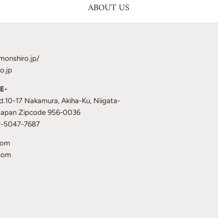
ABOUT US
monshiro.jp/
o.jp
E-
td.10-17 Nakamura, Akiha-Ku, Niigata-
 Japan Zipcode 956-0036
12-5047-7687
com
com