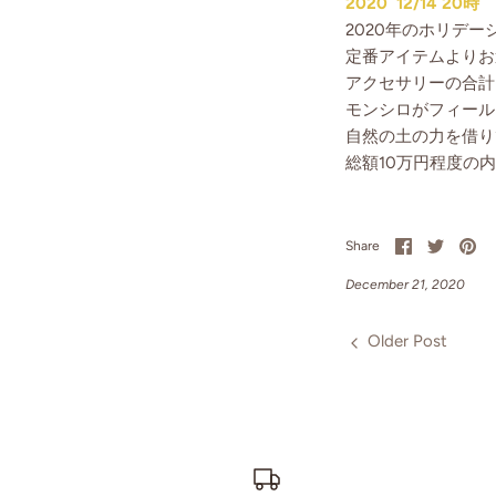
2020 12/14 20時
2020年のホリデー
定番アイテムよりお
アクセサリーの合計
モンシロがフィール
自然の土の力を借り
総額10万円程度の
Share
Share
Pi
Share
on
on
it
Facebook
Twitter
December 21, 2020
Older Post