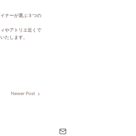
ザイナーが選ぶ３つの
ティやアトリエ近くで
けいたします。
Newer Post