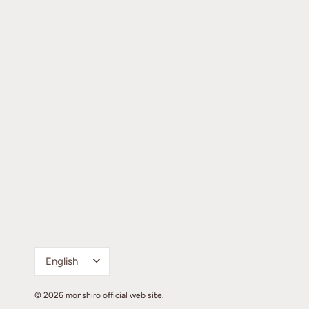
Language
English
© 2026
monshiro official web site
.