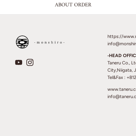
ABOUT ORDER
https://www.
info@monshir
‐HEAD OFFIC
Taneru Co., L
City,Niigata,
Tel&Fax : +8
www.taneru.
info@taneru.