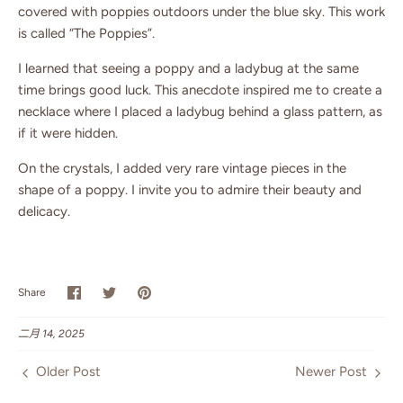
covered with poppies outdoors under the blue sky. This work
is called “The Poppies”.
I learned that seeing a poppy and a ladybug at the same
time brings good luck. This anecdote inspired me to create a
necklace where I placed a ladybug behind a glass pattern, as
if it were hidden.
On the crystals, I added very rare vintage pieces in the
shape of a poppy. I invite you to admire their beauty and
delicacy.
Share
Share
Pin
Share
on
on
it
Facebook
Twitter
二月 14, 2025
Older Post
Newer Post